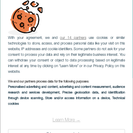
With your agreement, we and
our 14 partners
use cookies or similar
TENERIFE
technologies to store, access, and process personal data like your visit on this
Beschermheiligenfeesten
website, IP addresses and cookie identifiers. Some partners do not ask for your
consent to process your data and rely on their legitimate business interest. You
van San Salvador en Onze-
can withdraw your consent or object to data processing based on legitimate
Lieve-Vrouw van de
interest at any time by clicking on “Learn More” or in our Privacy Policy on this
Rozenkrans
website.
We and our partners process data for the following purposes:
Imagen
Personalised advertising and content, advertising and content measurement, audience
Listado
research and services development
, Precise geolocation data, and identification
through device scanning
, Store and/or access information on a device
, Technical
cookies
Learn More →