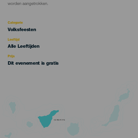
worden aangetrokken.
Categorie
Categoría
Volksfeesten
del
evento
Leeftijd
Edad
Alle Leeftijden
Recomendada
Prijs
Dit evenement is gratis
TENERIFE