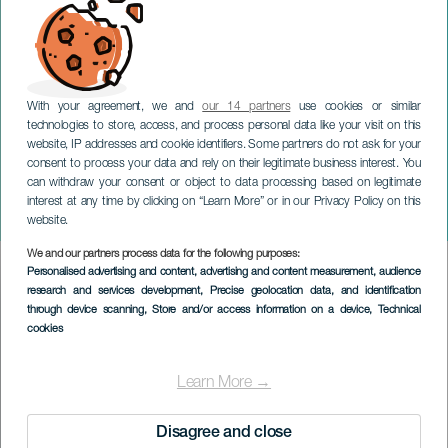
With your agreement, we and
our 14 partners
use cookies or similar
technologies to store, access, and process personal data like your visit on this
website, IP addresses and cookie identifiers. Some partners do not ask for your
consent to process your data and rely on their legitimate business interest. You
TENERIFE
can withdraw your consent or object to data processing based on legitimate
Baile de Magos infantil
interest at any time by clicking on “Learn More” or in our Privacy Policy on this
Arona
website.
We and our partners process data for the following purposes:
Imagen
Personalised advertising and content, advertising and content measurement, audience
Listado
research and services development
, Precise geolocation data, and identification
through device scanning
, Store and/or access information on a device
, Technical
cookies
Learn More →
Disagree and close