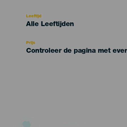
del
evento
Leeftijd
Edad
Alle Leeftijden
Recomendada
Prijs
Controleer de pagina met eve