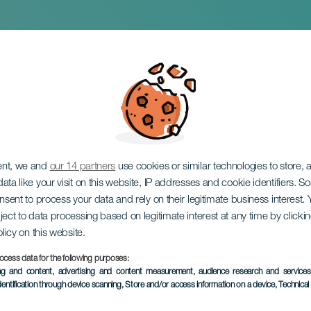
lodos in concert
ent, we and
our 14 partners
use cookies or similar technologies to store,
ata like your visit on this website, IP addresses and cookie identifiers. 
onsent to process your data and rely on their legitimate business interest
ject to data processing based on legitimate interest at any time by click
olicy on this website.
ocess data for the following purposes:
EVENEMENT UIT HET VER
ing and content, advertising and content measurement, audience research and service
dentification through device scanning
, Store and/or access information on a device
, Technica
05 February 2026