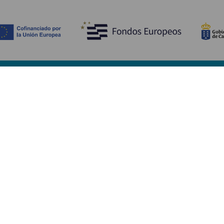
Ontdek
P
Huwelijken
Kust en strand
A
Cruises
Cultuur
Be
Gastronomie
Actief toerisme
Sl
Alle artikelen
Di