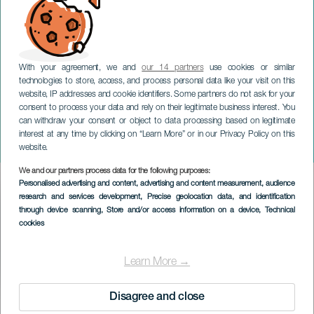
With your agreement, we and
our 14 partners
use cookies or similar
technologies to store, access, and process personal data like your visit on this
website, IP addresses and cookie identifiers. Some partners do not ask for your
consent to process your data and rely on their legitimate business interest. You
TENERIFE
can withdraw your consent or object to data processing based on legitimate
Ambachtsbeurs van La
interest at any time by clicking on “Learn More” or in our Privacy Policy on this
Laguna
website.
We and our partners process data for the following purposes:
Imagen
Personalised advertising and content, advertising and content measurement, audience
Listado
research and services development
, Precise geolocation data, and identification
through device scanning
, Store and/or access information on a device
, Technical
cookies
Learn More →
Disagree and close
EVENEMENT UIT HET VERLEDEN