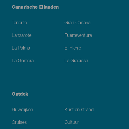
Menú
Canarische Eilanden
Footer
Tenerife
Gran Canaria
Lanzarote
Fuerteventura
La Palma
El Hierro
La Gomera
La Graciosa
Ontdek
Huwelijken
Kust en strand
Cruises
Cultuur