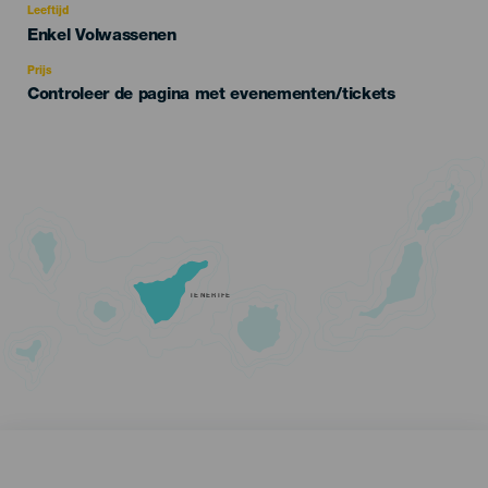
evento
Leeftijd
Edad
Enkel Volwassenen
Recomendada
Prijs
Controleer de pagina met evenementen/tickets
TENERIFE