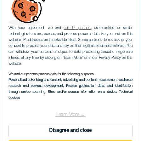
With your agreement, we and
our 14 partners
use cookies or similar
technologies to store, access, and process personal data like your visit on this
website, IP addresses and cookie identifiers. Some partners do not ask for your
consent to process your data and rely on their legitimate business interest. You
can withdraw your consent or object to data processing based on legitimate
TENERIFE
interest at any time by clicking on “Learn More” or in our Privacy Policy on this
Alejo - Osadía Music Fest
website.
We and our partners process data for the following purposes:
Imagen
Personalised advertising and content, advertising and content measurement, audience
Listado
research and services development
, Precise geolocation data, and identification
through device scanning
, Store and/or access information on a device
, Technical
cookies
Learn More →
Disagree and close