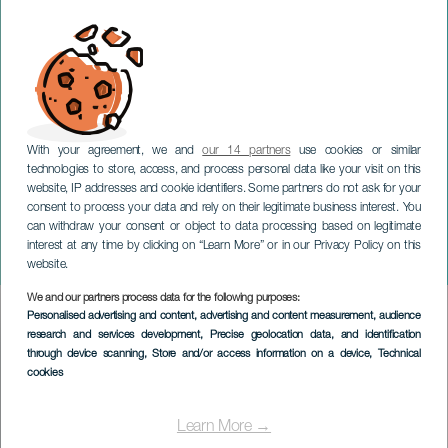
With your agreement, we and
our 14 partners
use cookies or similar
technologies to store, access, and process personal data like your visit on this
website, IP addresses and cookie identifiers. Some partners do not ask for your
consent to process your data and rely on their legitimate business interest. You
TENERIFE
can withdraw your consent or object to data processing based on legitimate
12 Chelistas de la
interest at any time by clicking on “Learn More” or in our Privacy Policy on this
Filarmónica de Berlín
website.
We and our partners process data for the following purposes:
Imagen
Personalised advertising and content, advertising and content measurement, audience
Listado
research and services development
, Precise geolocation data, and identification
through device scanning
, Store and/or access information on a device
, Technical
cookies
Learn More →