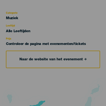
Categorie
Categoría
Muziek
del
evento
Leeftijd
Edad
Alle Leeftijden
Recomendada
Prijs
Controleer de pagina met evenementen/tickets
Naar de website van het evenement