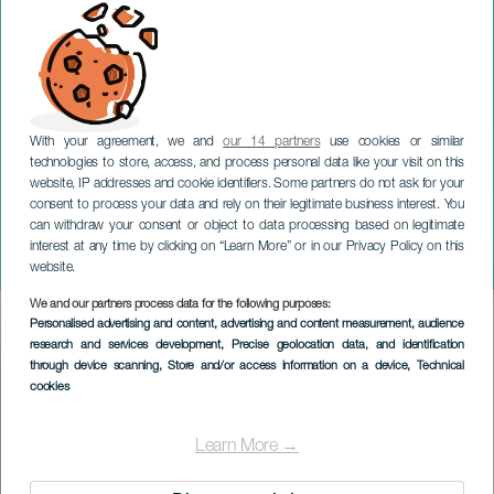
With your agreement, we and
our 14 partners
use cookies or similar
technologies to store, access, and process personal data like your visit on this
website, IP addresses and cookie identifiers. Some partners do not ask for your
consent to process your data and rely on their legitimate business interest. You
LANZAROTE
can withdraw your consent or object to data processing based on legitimate
Trío Guiguan & Markus
interest at any time by clicking on “Learn More” or in our Privacy Policy on this
Stockhausen
website.
We and our partners process data for the following purposes:
Imagen
Personalised advertising and content, advertising and content measurement, audience
Listado
research and services development
, Precise geolocation data, and identification
through device scanning
, Store and/or access information on a device
, Technical
cookies
Learn More →