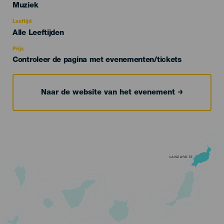
Categoría
Muziek
del
evento
Leeftijd
Edad
Alle Leeftijden
Recomendada
Prijs
Controleer de pagina met evenementen/tickets
Naar de website van het evenement
LANZAROTE