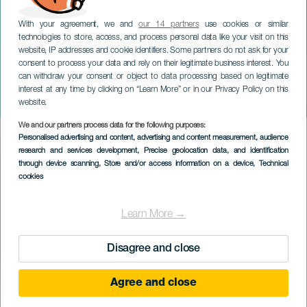
With your agreement, we and
our 14 partners
use cookies or similar
technologies to store, access, and process personal data like your visit on this
website, IP addresses and cookie identifiers. Some partners do not ask for your
consent to process your data and rely on their legitimate business interest. You
LANZAROTE
can withdraw your consent or object to data processing based on legitimate
Traditionele bedevaart van
interest at any time by clicking on “Learn More” or in our Privacy Policy on this
Yaiza
website.
We and our partners process data for the following purposes:
Imagen
Personalised advertising and content, advertising and content measurement, audience
Listado
research and services development
, Precise geolocation data, and identification
through device scanning
, Store and/or access information on a device
, Technical
cookies
Learn More →
Disagree and close
Agree and close
29 August 2026
Localidad
Playa Blanca