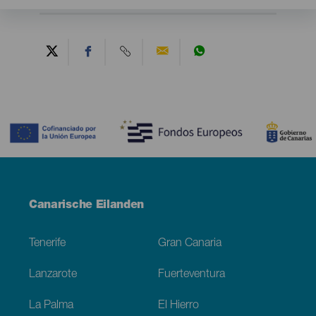
Contenido
Menú
Canarische Eilanden
Footer
Tenerife
Gran Canaria
Lanzarote
Fuerteventura
La Palma
El Hierro