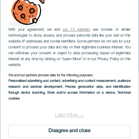
With your agreement, we and
our 14 partners
use cookies or similar
technologies to store, access, and process personal data like your visit on this
website, IP addresses and cookie identifiers. Some partners do not ask for your
consent to process your data and rely on their legitimate business interest. You
LANZAROTE
can withdraw your consent or object to data processing based on legitimate
Tijdelijke tentoonstelling:
interest at any time by clicking on “Learn More” or in our Privacy Policy on this
Een zwart licht
website.
We and our partners process data for the following purposes:
Imagen
Personalised advertising and content, advertising and content measurement, audience
Listado
research and services development
, Precise geolocation data, and identification
through device scanning
, Store and/or access information on a device
, Technical
cookies
Learn More →
Disagree and close