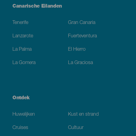
Menú
Canarische Eilanden
Footer
Tenerife
Gran Canaria
Lanzarote
Fuerteventura
La Palma
El Hierro
La Gomera
La Graciosa
Ontdek
Huwelijken
Kust en strand
Cruises
Cultuur