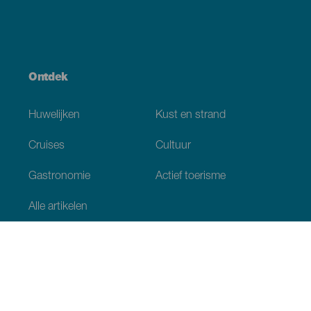
Ontdek
Huwelijken
Kust en strand
Cruises
Cultuur
Gastronomie
Actief toerisme
Alle artikelen
Praktische informatie