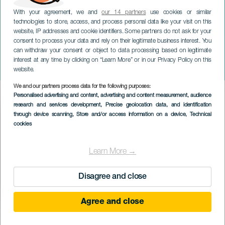
With your agreement, we and
our 14 partners
use cookies or similar
technologies to store, access, and process personal data like your visit on this
website, IP addresses and cookie identifiers. Some partners do not ask for your
consent to process your data and rely on their legitimate business interest. You
LANZAROTE
can withdraw your consent or object to data processing based on legitimate
Populaire bedevaart van
interest at any time by clicking on “Learn More” or in our Privacy Policy on this
Sint-Bartholomeus
website.
We and our partners process data for the following purposes:
Imagen
Personalised advertising and content, advertising and content measurement, audience
Listado
research and services development
, Precise geolocation data, and identification
through device scanning
, Store and/or access information on a device
, Technical
cookies
Learn More →
Disagree and close
Agree and close
15 August 2026
Localidad
San Bartolomé