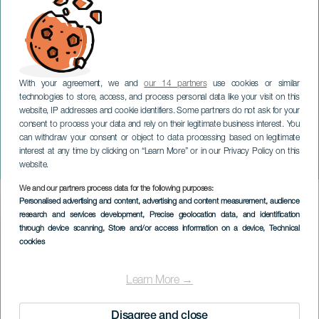
With your agreement, we and
our 14 partners
use cookies or similar
technologies to store, access, and process personal data like your visit on this
website, IP addresses and cookie identifiers. Some partners do not ask for your
consent to process your data and rely on their legitimate business interest. You
LANZAROTE
can withdraw your consent or object to data processing based on legitimate
Paula Quintana: Op weg
interest at any time by clicking on “Learn More” or in our Privacy Policy on this
naar het vagevuur
website.
We and our partners process data for the following purposes:
Imagen
Personalised advertising and content, advertising and content measurement, audience
Listado
research and services development
, Precise geolocation data, and identification
through device scanning
, Store and/or access information on a device
, Technical
cookies
Learn More →
Disagree and close