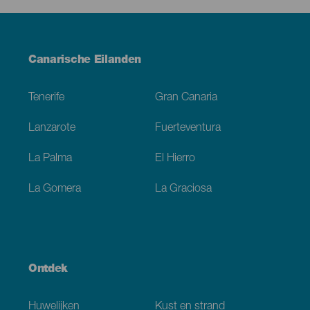
Menú
Canarische Eilanden
Footer
Tenerife
Gran Canaria
Lanzarote
Fuerteventura
La Palma
El Hierro
La Gomera
La Graciosa
Ontdek
Huwelijken
Kust en strand