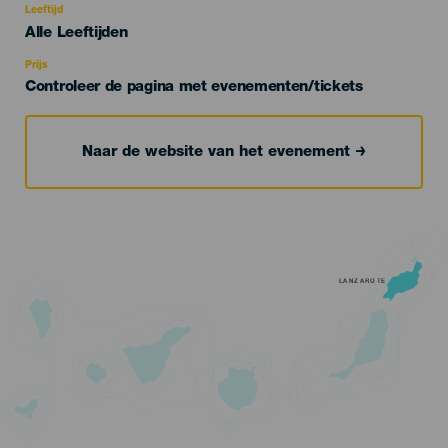
evento
Leeftijd
Edad
Alle Leeftijden
Recomendada
Prijs
Controleer de pagina met evenementen/tickets
Naar de website van het evenement
LANZAROTE