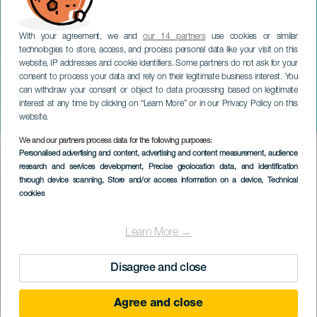
With your agreement, we and
our 14 partners
use cookies or similar
technologies to store, access, and process personal data like your visit on this
website, IP addresses and cookie identifiers. Some partners do not ask for your
consent to process your data and rely on their legitimate business interest. You
can withdraw your consent or object to data processing based on legitimate
LANZAROTE
interest at any time by clicking on “Learn More” or in our Privacy Policy on this
Ovejita Negra
website.
We and our partners process data for the following purposes:
Imagen
Personalised advertising and content, advertising and content measurement, audience
Listado
research and services development
, Precise geolocation data, and identification
through device scanning
, Store and/or access information on a device
, Technical
cookies
Learn More →
Disagree and close
Agree and close
EVENEMENT UIT HET VERLEDEN