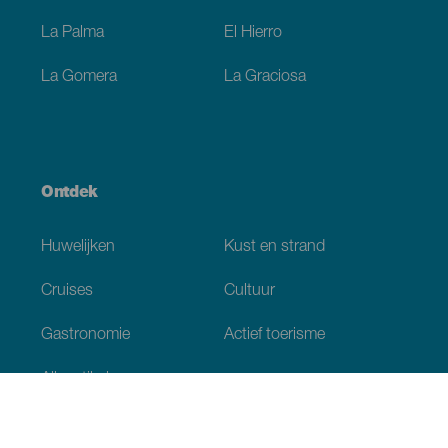
La Palma
El Hierro
La Gomera
La Graciosa
Ontdek
Huwelijken
Kust en strand
Cruises
Cultuur
Gastronomie
Actief toerisme
Alle artikelen