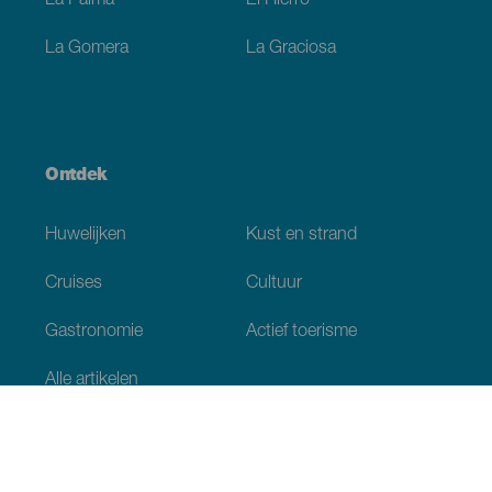
La Palma
El Hierro
La Gomera
La Graciosa
Ontdek
Huwelijken
Kust en strand
Cruises
Cultuur
Gastronomie
Actief toerisme
Alle artikelen