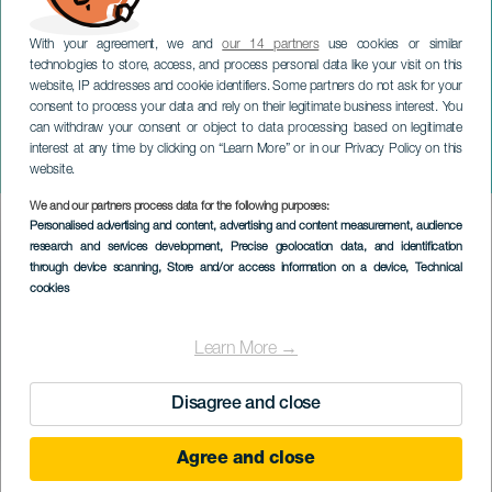
With your agreement, we and
our 14 partners
use cookies or similar
technologies to store, access, and process personal data like your visit on this
website, IP addresses and cookie identifiers. Some partners do not ask for your
consent to process your data and rely on their legitimate business interest. You
can withdraw your consent or object to data processing based on legitimate
LANZAROTE
interest at any time by clicking on “Learn More” or in our Privacy Policy on this
Oogstfeest Dans
website.
We and our partners process data for the following purposes:
Imagen
Personalised advertising and content, advertising and content measurement, audience
Listado
research and services development
, Precise geolocation data, and identification
through device scanning
, Store and/or access information on a device
, Technical
cookies
Learn More →
Disagree and close
Agree and close
EVENEMENT UIT HET VERLEDEN