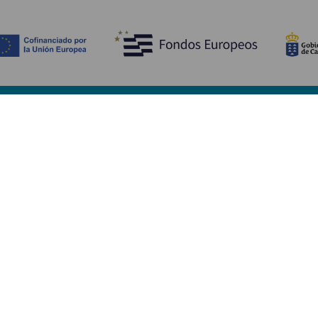
Ontdek
P
Huwelijken
Kust en strand
A
Cruises
Cultuur
Be
Gastronomie
Actief toerisme
Sl
Alle artikelen
Di