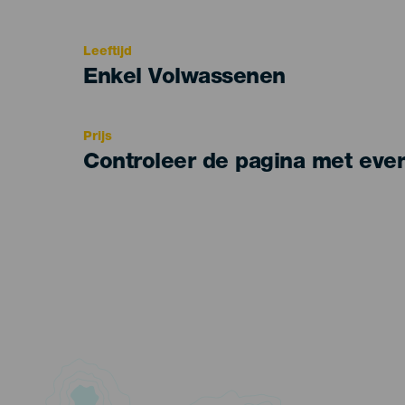
del
evento
Leeftijd
Edad
Enkel Volwassenen
Recomendada
Prijs
Controleer de pagina met eve