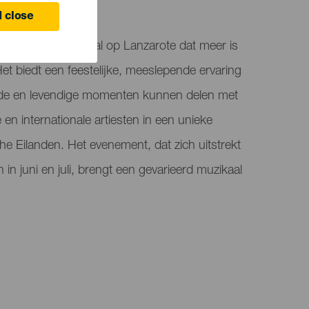
 close
groots muziekfestival op Lanzarote dat meer is
et biedt een feestelijke, meeslepende ervaring
de en levendige momenten kunnen delen met
n internationale artiesten in een unieke
e Eilanden. Het evenement, dat zich uitstrekt
n juni en juli, brengt een gevarieerd muzikaal