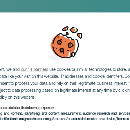
 Lanzarote Music Fe
ent, we and
our 14 partners
use cookies or similar technologies to store,
ata like your visit on this website, IP addresses and cookie identifiers. 
onsent to process your data and rely on their legitimate business interest
ject to data processing based on legitimate interest at any time by click
olicy on this website.
ocess data for the following purposes:
EVENEMENT UIT HET VER
ing and content, advertising and content measurement, audience research and service
dentification through device scanning
, Store and/or access information on a device
, Technica
12 to 13 June