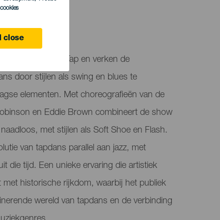
l cookies
 close
ale reis met JazzTap en verken de
ns door stijlen als swing en blues te
gse elementen. Met choreografieën van de
Robinson en Eddie Brown combineert de show
naadloos, met stijlen als Soft Shoe en Flash.
lutie van tapdans parallel aan jazz, met
t die tijd. Een unieke ervaring die artistiek
et historische rijkdom, waarbij het publiek
inerende wereld van tapdans en de verbinding
muziekgenres.