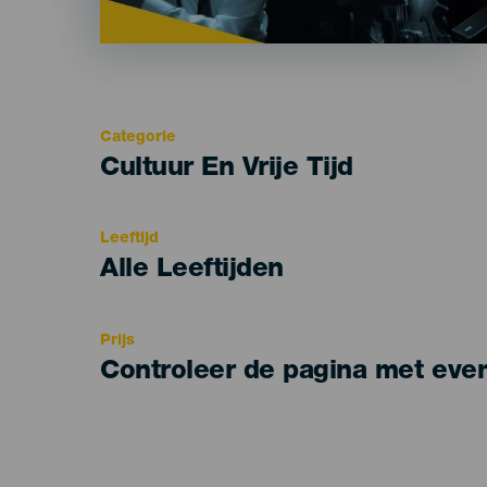
Categorie
Categoría
Cultuur En Vrije Tijd
del
evento
Leeftijd
Edad
Alle Leeftijden
Recomendada
Prijs
Controleer de pagina met eve