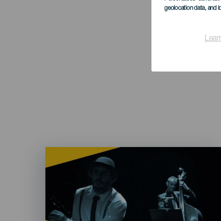
geolocation data, and i
Lear
Imagen
Listado