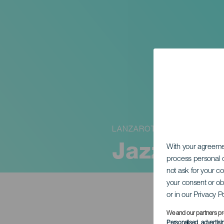
LANZAROTE
Jazz Tap.
With your agreem
process personal d
not ask for your c
your consent or ob
or in our Privacy P
We and our partners pr
Personalised advertis