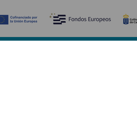
Ontdek
P
Huwelijken
Kust en strand
A
Cruises
Cultuur
Be
Gastronomie
Actief toerisme
Sl
Alle artikelen
Di