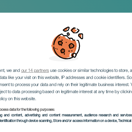
eek in Arrecife
ent, we and
our 14 partners
use cookies or similar technologies to store,
ata like your visit on this website, IP addresses and cookie identifiers. 
onsent to process your data and rely on their legitimate business interest
ject to data processing based on legitimate interest at any time by click
olicy on this website.
ocess data for the following purposes:
EVENEMENT UIT HET VER
ing and content, advertising and content measurement, audience research and service
dentification through device scanning
, Store and/or access information on a device
, Technica
27 March to 5 April