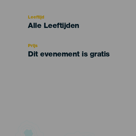
del
evento
Leeftijd
Edad
Alle Leeftijden
Recomendada
Prijs
Dit evenement is gratis