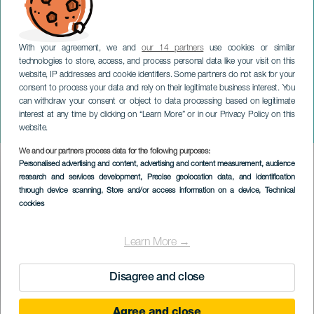
With your agreement, we and
our 14 partners
use cookies or similar
technologies to store, access, and process personal data like your visit on this
website, IP addresses and cookie identifiers. Some partners do not ask for your
consent to process your data and rely on their legitimate business interest. You
can withdraw your consent or object to data processing based on legitimate
LANZAROTE
interest at any time by clicking on “Learn More” or in our Privacy Policy on this
Feesten van Los Dolores
website.
We and our partners process data for the following purposes:
Imagen
Personalised advertising and content, advertising and content measurement, audience
Listado
research and services development
, Precise geolocation data, and identification
through device scanning
, Store and/or access information on a device
, Technical
cookies
Learn More →
Disagree and close
Agree and close