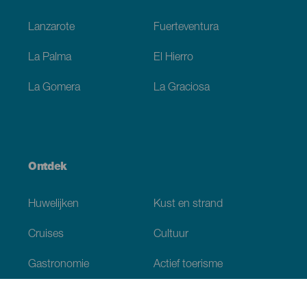
Lanzarote
Fuerteventura
La Palma
El Hierro
La Gomera
La Graciosa
Ontdek
Huwelijken
Kust en strand
Cruises
Cultuur
Gastronomie
Actief toerisme
Alle artikelen