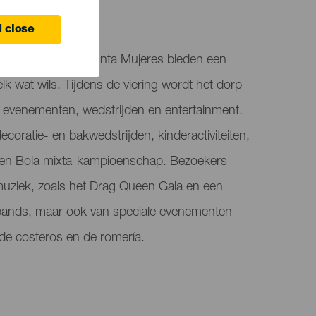
 close
ñora del Pino in Punta Mujeres bieden een
elk wat wils. Tijdens de viering wordt het dorp
e evenementen, wedstrijden en entertainment.
decoratie- en bakwedstrijden, kinderactiviteiten,
n Bola mixta-kampioenschap. Bezoekers
muziek, zoals het Drag Queen Gala en een
e bands, maar ook van speciale evenementen
de costeros en de romería.