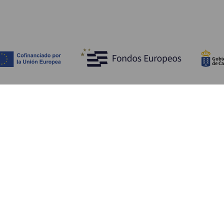
Ontdek
P
Huwelijken
Kust en strand
A
Cruises
Cultuur
Be
Gastronomie
Actief toerisme
Sl