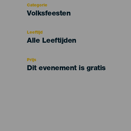
Categorie
Categoría
Volksfeesten
del
evento
Leeftijd
Edad
Alle Leeftijden
Recomendada
Prijs
Dit evenement is gratis