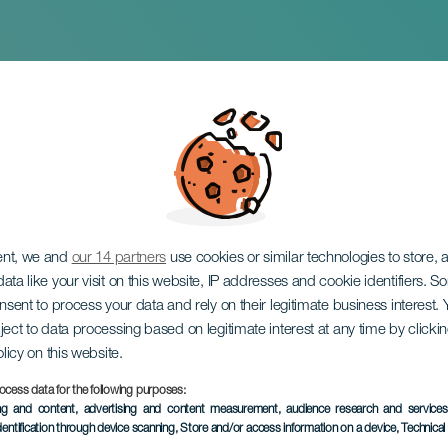
kheden van Punta M
ent, we and
our 14 partners
use cookies or similar technologies to store,
ata like your visit on this website, IP addresses and cookie identifiers. 
onsent to process your data and rely on their legitimate business interest
ject to data processing based on legitimate interest at any time by click
olicy on this website.
ocess data for the following purposes:
EVENEMENT UIT HET VER
ing and content, advertising and content measurement, audience research and service
dentification through device scanning
, Store and/or access information on a device
, Technica