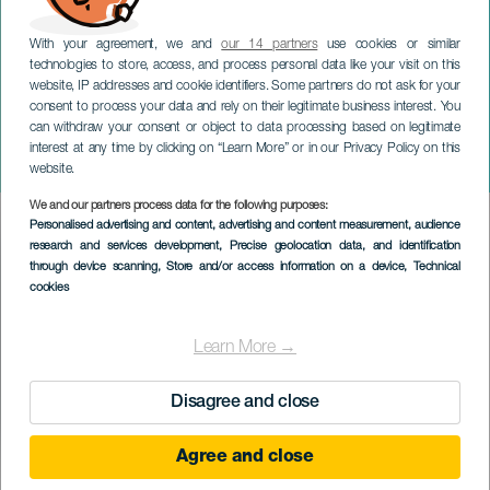
With your agreement, we and
our 14 partners
use cookies or similar
technologies to store, access, and process personal data like your visit on this
website, IP addresses and cookie identifiers. Some partners do not ask for your
consent to process your data and rely on their legitimate business interest. You
can withdraw your consent or object to data processing based on legitimate
LANZAROTE
interest at any time by clicking on “Learn More” or in our Privacy Policy on this
Een kerstfantasie
website.
We and our partners process data for the following purposes:
Imagen
Personalised advertising and content, advertising and content measurement, audience
Listado
research and services development
, Precise geolocation data, and identification
through device scanning
, Store and/or access information on a device
, Technical
cookies
Learn More →
Disagree and close
Agree and close
EVENEMENT UIT HET VERLEDEN