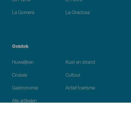
La Palma
El Hierro
La Gomera
La Graciosa
Ontdek
Huwelijken
Kust en strand
Cruises
Cultuur
Gastronomie
Actief toerisme
Alle artikelen