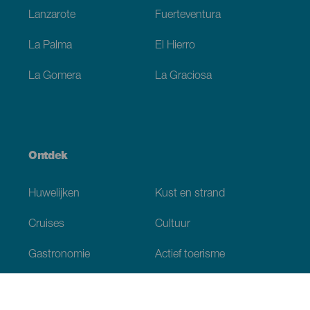
Lanzarote
Fuerteventura
La Palma
El Hierro
La Gomera
La Graciosa
Ontdek
Huwelijken
Kust en strand
Cruises
Cultuur
Gastronomie
Actief toerisme
Alle artikelen