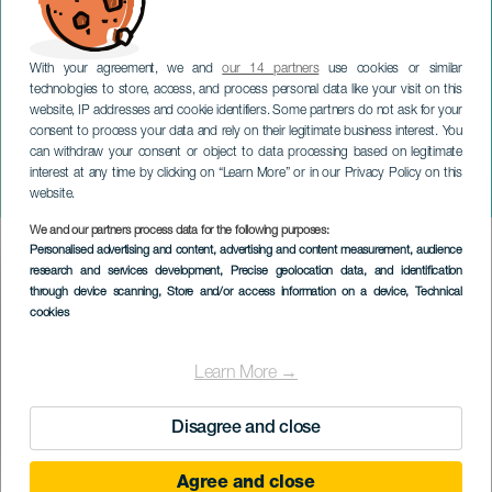
With your agreement, we and
our 14 partners
use cookies or similar
technologies to store, access, and process personal data like your visit on this
website, IP addresses and cookie identifiers. Some partners do not ask for your
consent to process your data and rely on their legitimate business interest. You
can withdraw your consent or object to data processing based on legitimate
LANZAROTE
interest at any time by clicking on “Learn More” or in our Privacy Policy on this
Chimia Trail
website.
We and our partners process data for the following purposes:
Imagen
Personalised advertising and content, advertising and content measurement, audience
Listado
research and services development
, Precise geolocation data, and identification
through device scanning
, Store and/or access information on a device
, Technical
cookies
Learn More →
Disagree and close
Agree and close