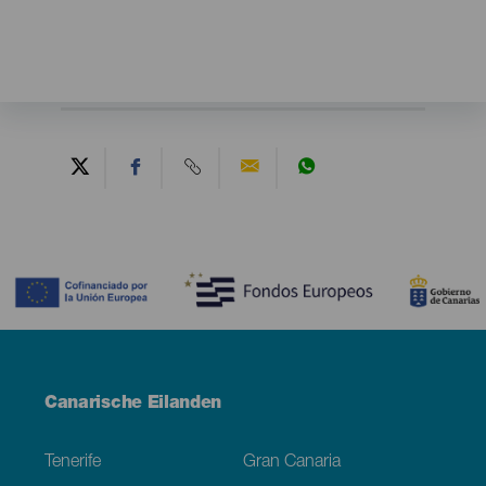
Contenido
Menú
Canarische Eilanden
Footer
Tenerife
Gran Canaria