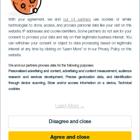
With your agreement, we and
our 14 partners
use cookies or similar
technologies to store, access, and process personal data like your visit on this
website, IP addresses and cookie identifiers. Some partners do not ask for your
consent to process your data and rely on their legitimate business interest. You
can withdraw your consent or object to data processing based on legitimate
LANZAROTE
interest at any time by clicking on “Learn More” or in our Privacy Policy on this
Besay Pérez in concert
website.
We and our partners process data for the following purposes:
Imagen
Personalised advertising and content, advertising and content measurement, audience
Listado
research and services development
, Precise geolocation data, and identification
through device scanning
, Store and/or access information on a device
, Technical
cookies
Learn More →
Disagree and close
Agree and close