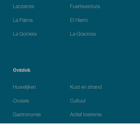
Lanzarote
Fuerteventura
La Palma
El Hierro
La Gomera
La Graciosa
Ontdek
Huwelijken
Kust en strand
Cruises
Cultuur
Gastronomie
Actief toerisme
Alle artikelen