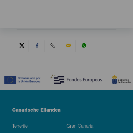
Contenido
Menú
Canarische Eilanden
Footer
Tenerife
Gran Canaria