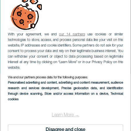
With your agreement, we and
our 14 partners
use cookies or similar
technologies to store, access, and process personal data like your visit on this
website, IP addresses and cookie identifiers. Some partners do not ask for your
consent to process your data and rely on their legitimate business interest. You
can withdraw your consent or object to data processing based on legitimate
LANZAROTE
interest at any time by clicking on “Learn More” or in our Privacy Policy on this
Alba Aceytuno: Pleito
website.
We and our partners process data for the following purposes:
Imagen
Personalised advertising and content, advertising and content measurement, audience
Listado
research and services development
, Precise geolocation data, and identification
through device scanning
, Store and/or access information on a device
, Technical
cookies
Learn More →
Disagree and close