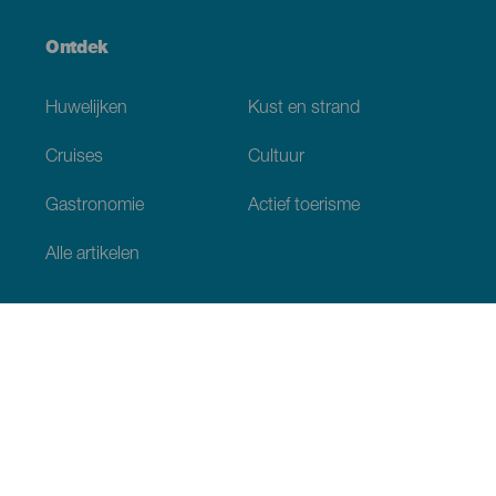
Ontdek
Huwelijken
Kust en strand
Cruises
Cultuur
Gastronomie
Actief toerisme
Alle artikelen
Praktische informatie
Agenda
Klimaat
Bereikbaarheid
Eetgelegenheden