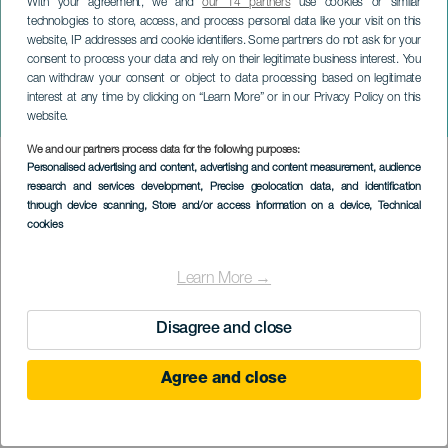
With your agreement, we and
our 14 partners
use cookies or similar
technologies to store, access, and process personal data like your visit on this
website, IP addresses and cookie identifiers. Some partners do not ask for your
consent to process your data and rely on their legitimate business interest. You
LA PALMA
can withdraw your consent or object to data processing based on legitimate
Los Secretos &
interest at any time by clicking on “Learn More” or in our Privacy Policy on this
80’SSummer Party
website.
We and our partners process data for the following purposes:
Imagen
Personalised advertising and content, advertising and content measurement, audience
Listado
research and services development
, Precise geolocation data, and identification
through device scanning
, Store and/or access information on a device
, Technical
cookies
EVENEMENT UIT HET VERLEDEN
Learn More →
Disagree and close
01 September 2023
Localidad
Santa Cruz de la Palma
Agree and close
Descripción
"""Disfruta een van de muziekgroepen voor uitstekende pop-
del
español, opgericht in Madrid in het jaar 1980. De geheimen van de
evento
wereld, met nieuwe energie en nieuwe generaties in onze films. Het