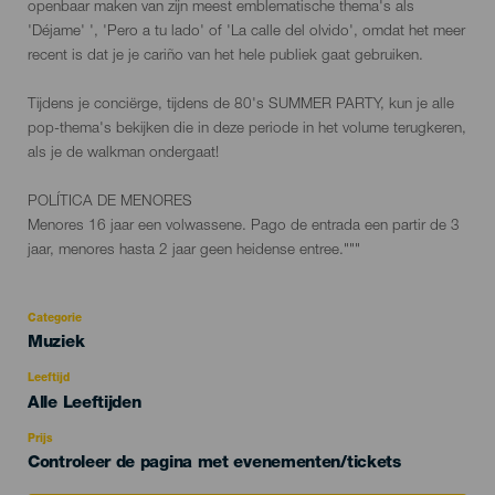
openbaar maken van zijn meest emblematische thema's als
'Déjame' ', 'Pero a tu lado' of 'La calle del olvido', omdat het meer
recent is dat je je cariño van het hele publiek gaat gebruiken.
Tijdens je conciërge, tijdens de 80's SUMMER PARTY, kun je alle
pop-thema's bekijken die in deze periode in het volume terugkeren,
als je de walkman ondergaat!
POLÍTICA DE MENORES
Menores 16 jaar een volwassene. Pago de entrada een partir de 3
jaar, menores hasta 2 jaar geen heidense entree."""
Categorie
Categoría
Muziek
del
evento
Leeftijd
Edad
Alle Leeftijden
Recomendada
Prijs
Controleer de pagina met evenementen/tickets