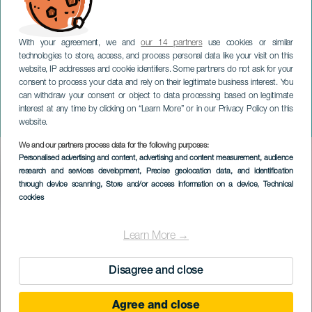
With your agreement, we and
our 14 partners
use cookies or similar
technologies to store, access, and process personal data like your visit on this
LA PALMA
website, IP addresses and cookie identifiers. Some partners do not ask for your
consent to process your data and rely on their legitimate business interest. You
Jazz voor het gezin - Een
can withdraw your consent or object to data processing based on legitimate
reis door universele
interest at any time by clicking on “Learn More” or in our Privacy Policy on this
muziek
website.
We and our partners process data for the following purposes:
Imagen
Personalised advertising and content, advertising and content measurement, audience
Listado
research and services development
, Precise geolocation data, and identification
through device scanning
, Store and/or access information on a device
, Technical
cookies
EVENEMENT UIT HET VERLEDEN
Learn More →
Disagree and close
18 February 2024
Localidad
Santa Cruz de La Palma
Agree and close
Descripción
"Un viaje a través de una música universal" ofrece un concierto