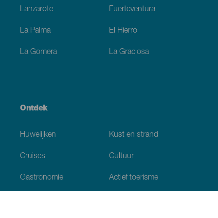
Lanzarote
Fuerteventura
La Palma
El Hierro
La Gomera
La Graciosa
Ontdek
Huwelijken
Kust en strand
Cruises
Cultuur
Gastronomie
Actief toerisme
Alle artikelen