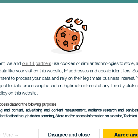
genparade in Valle 
ent, we and
our 14 partners
use cookies or similar technologies to store,
ata like your visit on this website, IP addresses and cookie identifiers. 
onsent to process your data and rely on their legitimate business interest
ject to data processing based on legitimate interest at any time by click
olicy on this website.
05 January 2027
ocess data for the following purposes:
ing and content, advertising and content measurement, audience research and service
Localidad
Valle Gran Rey
dentification through device scanning
, Store and/or access information on a device
, Technica
Descripción
De traditionele Driekonin
n More →
Disagree and close
Agree and