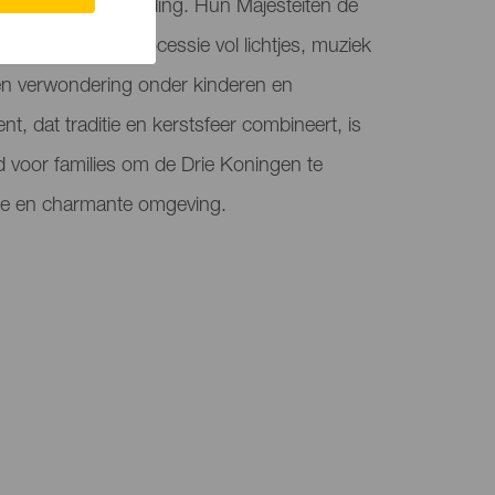
et magie en opwinding. Hun Majesteiten de
et dorp in een processie vol lichtjes, muziek
en verwondering onder kinderen en
t, dat traditie en kerstsfeer combineert, is
 voor families om de Drie Koningen te
ke en charmante omgeving.