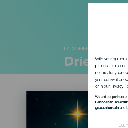
LA GOMERA
Driekonin
With your agreem
process personal d
not ask for your c
your consent or ob
or in our Privacy P
Imagen
Listado
We and our partners pr
Personalised advertis
geolocation data, and i
Lear