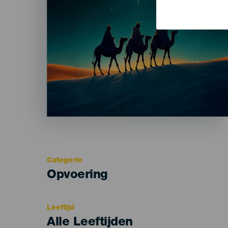
Categorie
Categoría
Opvoering
del
evento
Leeftijd
Edad
Alle Leeftijden