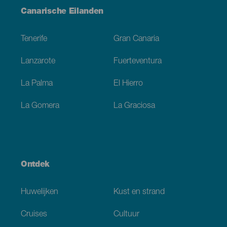
Menú
Canarische Eilanden
Footer
Tenerife
Gran Canaria
Lanzarote
Fuerteventura
La Palma
El Hierro
La Gomera
La Graciosa
Ontdek
Huwelijken
Kust en strand
Cruises
Cultuur