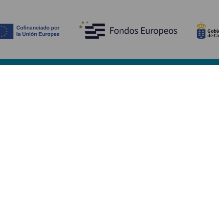
Ontdek
P
Huwelijken
Kust en strand
A
Cruises
Cultuur
Be
Gastronomie
Actief toerisme
Sl
Alle artikelen
Di