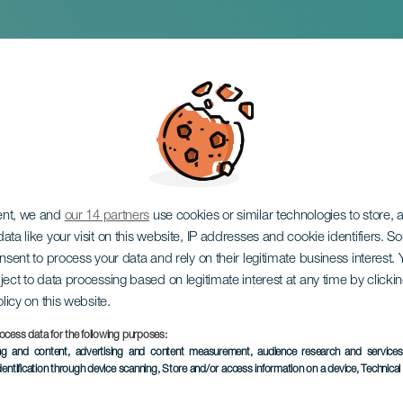
ent, we and
our 14 partners
use cookies or similar technologies to store,
ata like your visit on this website, IP addresses and cookie identifiers. 
onsent to process your data and rely on their legitimate business interest
ject to data processing based on legitimate interest at any time by click
olicy on this website.
ocess data for the following purposes:
EVENEMENT UIT HET VER
ing and content, advertising and content measurement, audience research and service
dentification through device scanning
, Store and/or access information on a device
, Technica
17 January 2026