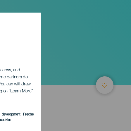
 access, and
Some partners do
. You can withdraw
ing on “Learn More”
LEDEN
s development
, Precise
l cookies