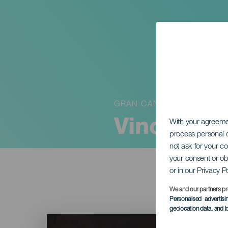
GRAN CANARIA
VinoPop
With your agreem
process personal d
not ask for your c
your consent or ob
or in our Privacy P
We and our partners pr
Personalised advertis
geolocation data, and i
Imagen
Listado