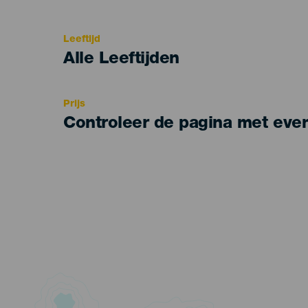
del
evento
Leeftijd
Edad
Alle Leeftijden
Recomendada
Prijs
Controleer de pagina met eve