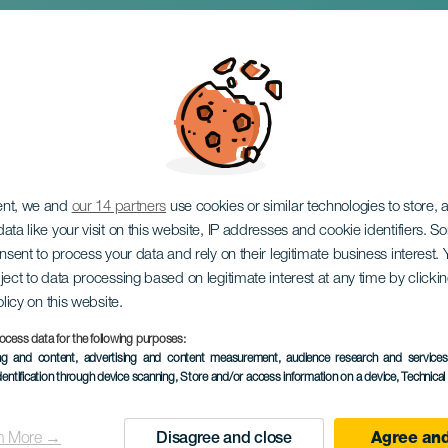
eats uit zijn markt
ent, we and
our 14 partners
use cookies or similar technologies to store,
ata like your visit on this website, IP addresses and cookie identifiers. 
onsent to process your data and rely on their legitimate business interest
ject to data processing based on legitimate interest at any time by click
olicy on this website.
ocess data for the following purposes:
ing and content, advertising and content measurement, audience research and service
EVENEMENT UIT HET VER
dentification through device scanning
, Store and/or access information on a device
, Technica
15 to 18 April
Localidad
Vegueta
n More →
Disagree and close
Agree and