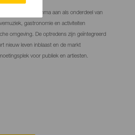
een concertprogramma aan als onderdeel van
t livemuziek, gastronomie en activiteiten
sche omgeving. De optredens zijn geïntegreerd
rt nieuw leven inblaast en de markt
moetingsplek voor publiek en artiesten.