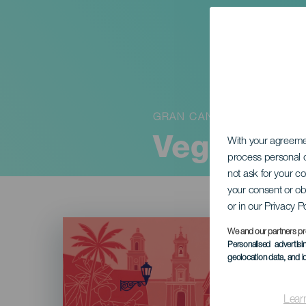
GRAN CANARIA
Vegueta B
With your agreem
process personal d
not ask for your c
your consent or ob
or in our Privacy P
Imagen
Listado
We and our partners pr
Personalised advertis
geolocation data, and i
Lear