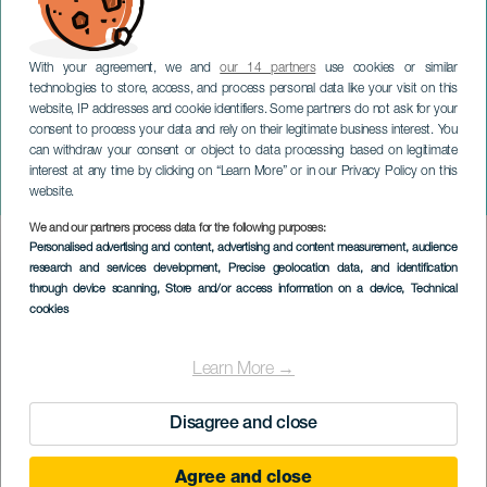
With your agreement, we and
our 14 partners
use cookies or similar
technologies to store, access, and process personal data like your visit on this
website, IP addresses and cookie identifiers. Some partners do not ask for your
consent to process your data and rely on their legitimate business interest. You
can withdraw your consent or object to data processing based on legitimate
GRAN CANARIA
interest at any time by clicking on “Learn More” or in our Privacy Policy on this
Terug naar de homepage
website.
We and our partners process data for the following purposes:
Imagen
Personalised advertising and content, advertising and content measurement, audience
Listado
research and services development
, Precise geolocation data, and identification
through device scanning
, Store and/or access information on a device
, Technical
cookies
Learn More →
Disagree and close
Agree and close