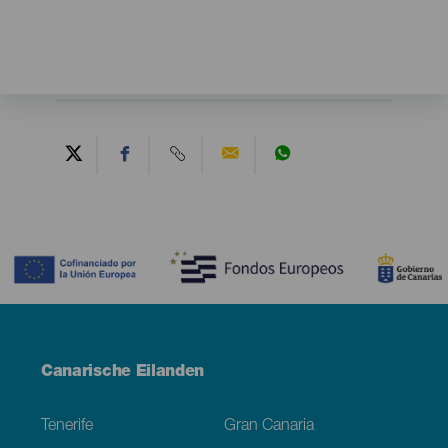
Contenido
Menú
Canarische Eilanden
Footer
Tenerife
Gran Canaria