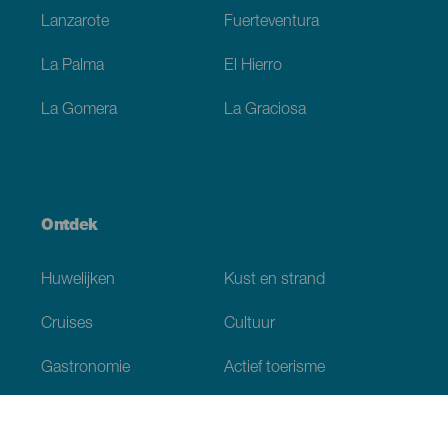
Lanzarote
Fuerteventura
La Palma
El Hierro
La Gomera
La Graciosa
Ontdek
Huwelijken
Kust en strand
Cruises
Cultuur
Gastronomie
Actief toerisme
Alle artikelen