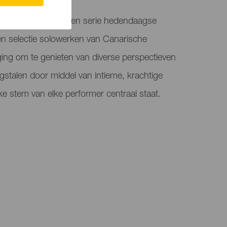
esenteert "Spiral", een serie hedendaagse
en selectie solowerken van Canarische
ing om te genieten van diverse perspectieven
talen door middel van intieme, krachtige
ke stem van elke performer centraal staat.