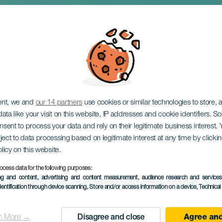
ent, we and
our 14 partners
use cookies or similar technologies to store,
ata like your visit on this website, IP addresses and cookie identifiers. 
onsent to process your data and rely on their legitimate business interest
ject to data processing based on legitimate interest at any time by click
olicy on this website.
ocess data for the following purposes:
ing and content, advertising and content measurement, audience research and service
EVENEMENT UIT HET VER
dentification through device scanning
, Store and/or access information on a device
, Technica
14 February 2026
Localidad
Vecindario
n More →
Disagree and close
Agree and