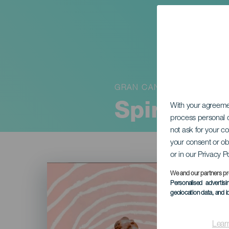
GRAN CANARIA
Spiraal
With your agreem
process personal d
not ask for your c
your consent or ob
or in our Privacy P
Imagen
Listado
We and our partners pr
Personalised advertis
geolocation data, and i
Lear