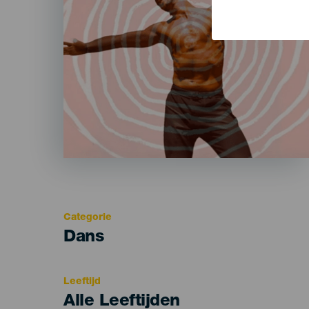
Categorie
Categoría
Dans
del
evento
Leeftijd
Edad
Alle Leeftijden