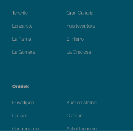
Footer
Tenerife
Gran Canaria
Lanzarote
Fuerteventura
La Palma
El Hierro
La Gomera
La Graciosa
Ontdek
Huwelijken
Kust en strand
Cruises
Cultuur
Gastronomie
Actief toerisme