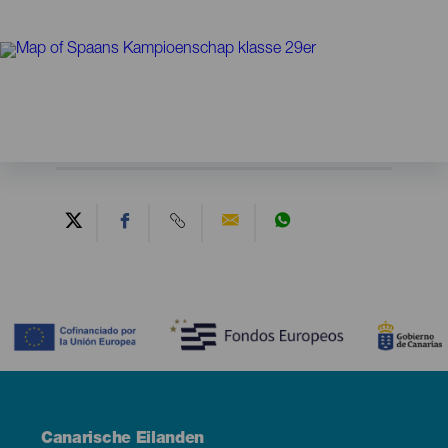
Contenido
Menú
Canarische Eilanden