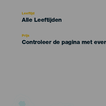
del
evento
Leeftijd
Edad
Alle Leeftijden
Recomendada
Prijs
Controleer de pagina met eve