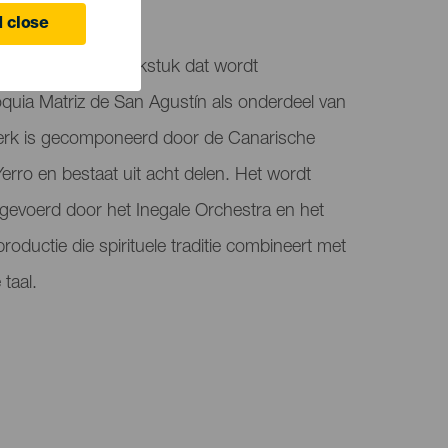
 Canaria
 close
ags sacraal muziekstuk dat wordt
quia Matriz de San Agustín als onderdeel van
erk is gecomponeerd door de Canarische
rro en bestaat uit acht delen. Het wordt
itgevoerd door het Inegale Orchestra en het
productie die spirituele traditie combineert met
taal.