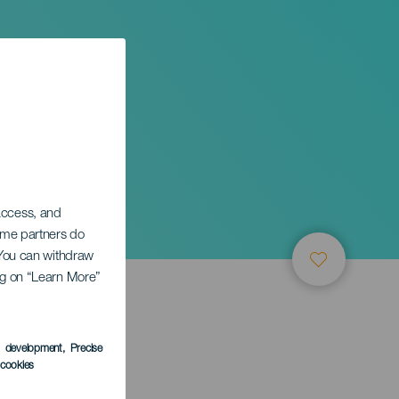
Súbito
 access, and
Some partners do
. You can withdraw
ing on “Learn More”
LEDEN
s development
, Precise
l cookies