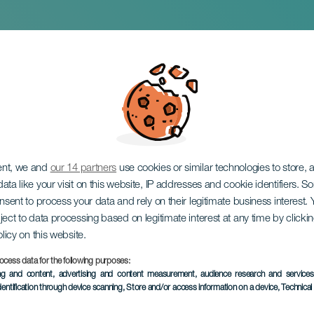
 |Orquesta Inegale|
ent, we and
our 14 partners
use cookies or similar technologies to store,
ata like your visit on this website, IP addresses and cookie identifiers. 
onsent to process your data and rely on their legitimate business interest
ject to data processing based on legitimate interest at any time by click
olicy on this website.
ocess data for the following purposes:
EVENEMENT UIT HET VER
ing and content, advertising and content measurement, audience research and service
dentification through device scanning
, Store and/or access information on a device
, Technica
29 January 2026