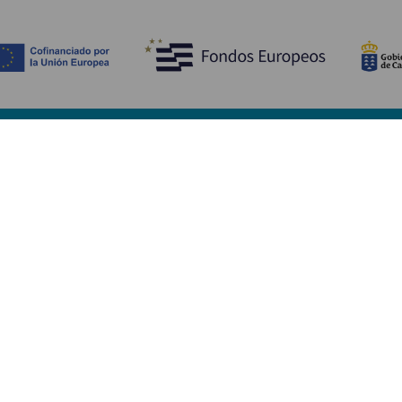
Ontdek
P
Huwelijken
Kust en strand
A
Cruises
Cultuur
Be
Gastronomie
Actief toerisme
Sl
Alle artikelen
Di