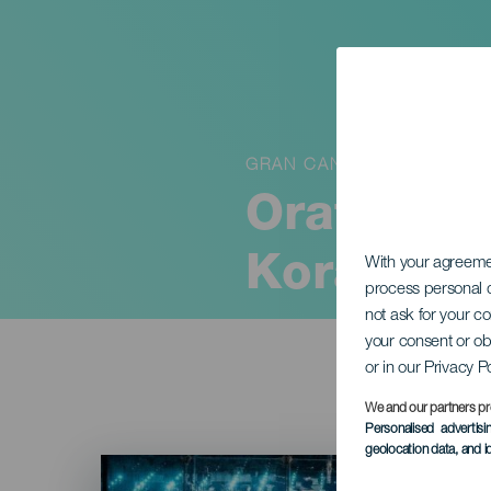
GRAN CANARIA
Oratorium
Koral
With your agreem
process personal d
not ask for your c
your consent or ob
or in our Privacy P
We and our partners pr
Personalised advertis
geolocation data, and i
Imagen
Listado