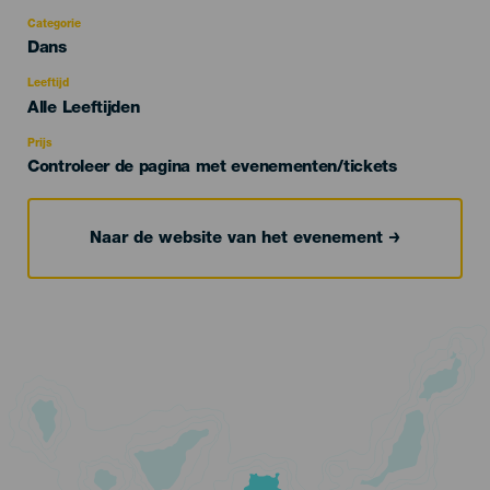
Categorie
Categoría
Dans
del
evento
Leeftijd
Edad
Alle Leeftijden
Recomendada
Prijs
Controleer de pagina met evenementen/tickets
Naar de website van het evenement