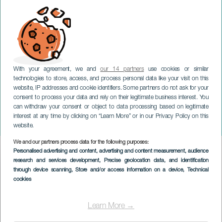
With your agreement, we and
our 14 partners
use cookies or similar
technologies to store, access, and process personal data like your visit on this
website, IP addresses and cookie identifiers. Some partners do not ask for your
consent to process your data and rely on their legitimate business interest. You
can withdraw your consent or object to data processing based on legitimate
GRAN CANARIA
interest at any time by clicking on “Learn More” or in our Privacy Policy on this
Nuit en Danse
website.
We and our partners process data for the following purposes:
Imagen
Personalised advertising and content, advertising and content measurement, audience
Listado
research and services development
, Precise geolocation data, and identification
through device scanning
, Store and/or access information on a device
, Technical
cookies
Learn More →