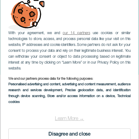
With your agreement, we and
our 14 partners
use cookies or similar
technologies to store, access, and process personal data like your visit on this
website, IP addresses and cookie identifiers. Some partners do not ask for your
consent to process your data and rely on their legitimate business interest. You
can withdraw your consent or object to data processing based on legitimate
GRAN CANARIA
interest at any time by clicking on “Learn More” or in our Privacy Policy on this
Nieuwjaarsconcert
website.
We and our partners process data for the following purposes:
Imagen
Personalised advertising and content, advertising and content measurement, audience
Listado
research and services development
, Precise geolocation data, and identification
through device scanning
, Store and/or access information on a device
, Technical
cookies
Learn More →
Disagree and close