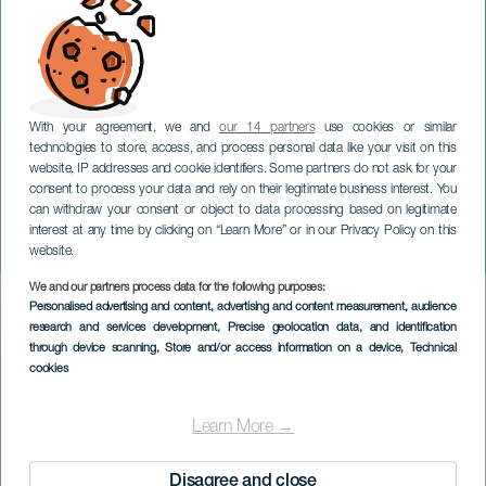
With your agreement, we and
our 14 partners
use cookies or similar
technologies to store, access, and process personal data like your visit on this
website, IP addresses and cookie identifiers. Some partners do not ask for your
consent to process your data and rely on their legitimate business interest. You
can withdraw your consent or object to data processing based on legitimate
GRAN CANARIA
interest at any time by clicking on “Learn More” or in our Privacy Policy on this
Muziek voor Hitler
website.
We and our partners process data for the following purposes:
Imagen
Personalised advertising and content, advertising and content measurement, audience
Listado
research and services development
, Precise geolocation data, and identification
through device scanning
, Store and/or access information on a device
, Technical
cookies
Learn More →
Disagree and close