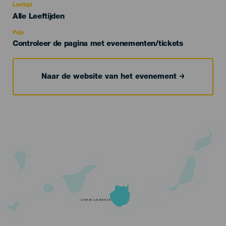
evento
Leeftijd
Edad
Alle Leeftijden
Recomendada
Prijs
Controleer de pagina met evenementen/tickets
Naar de website van het evenement
GRAN CANARIA