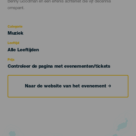
Benny Goodman en een erfenis achterliet die vijf decennia
omspant.
Categorie
Categoría
Muziek
del
evento
Leeftijd
Edad
Alle Leeftijden
Recomendada
Prijs
Controleer de pagina met evenementen/tickets
Naar de website van het evenement