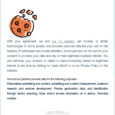
With your agreement, we and
our 14 partners
use cookies or similar
technologies to store, access, and process personal data like your visit on this
website, IP addresses and cookie identifiers. Some partners do not ask for your
consent to process your data and rely on their legitimate business interest. You
GRAN CANARIA
can withdraw your consent or object to data processing based on legitimate
Monica Benito: Educatief
interest at any time by clicking on “Learn More” or in our Privacy Policy on this
concert
website.
We and our partners process data for the following purposes:
Imagen
Personalised advertising and content, advertising and content measurement, audience
Listado
research and services development
, Precise geolocation data, and identification
through device scanning
, Store and/or access information on a device
, Technical
cookies
Learn More →