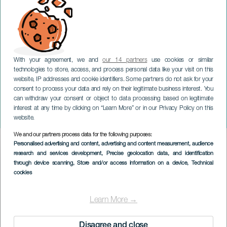
With your agreement, we and
our 14 partners
use cookies or similar
technologies to store, access, and process personal data like your visit on this
website, IP addresses and cookie identifiers. Some partners do not ask for your
consent to process your data and rely on their legitimate business interest. You
can withdraw your consent or object to data processing based on legitimate
GRAN CANARIA
interest at any time by clicking on “Learn More” or in our Privacy Policy on this
Molan los 2000
website.
We and our partners process data for the following purposes:
Imagen
Personalised advertising and content, advertising and content measurement, audience
Listado
research and services development
, Precise geolocation data, and identification
through device scanning
, Store and/or access information on a device
, Technical
cookies
Learn More →
Disagree and close