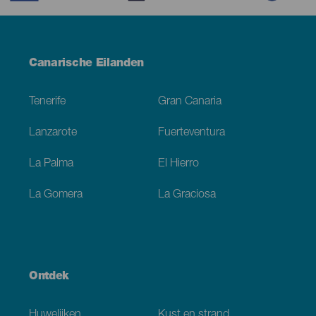
Menú
Canarische Eilanden
Footer
Tenerife
Gran Canaria
Lanzarote
Fuerteventura
La Palma
El Hierro
La Gomera
La Graciosa
Ontdek
Huwelijken
Kust en strand