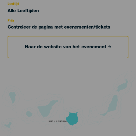
evento
Leeftijd
Edad
Alle Leeftijden
Recomendada
Prijs
Controleer de pagina met evenementen/tickets
Naar de website van het evenement
GRAN CANARIA