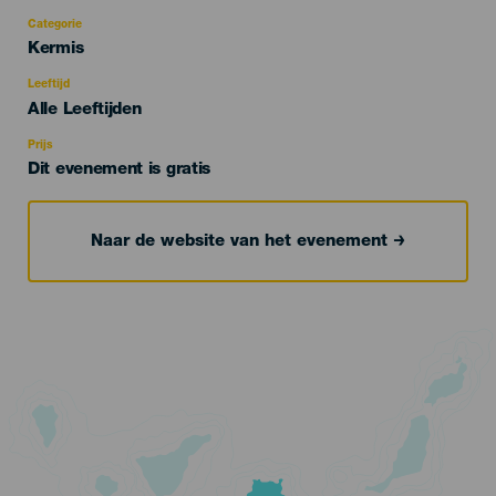
Categorie
Categoría
Kermis
del
evento
Leeftijd
Edad
Alle Leeftijden
Recomendada
Prijs
Dit evenement is gratis
Naar de website van het evenement