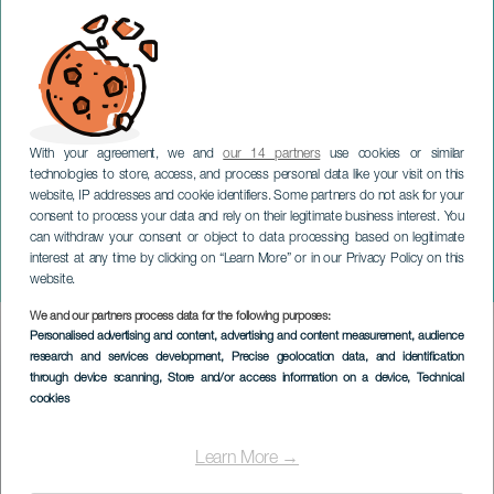
With your agreement, we and
our 14 partners
use cookies or similar
technologies to store, access, and process personal data like your visit on this
website, IP addresses and cookie identifiers. Some partners do not ask for your
consent to process your data and rely on their legitimate business interest. You
can withdraw your consent or object to data processing based on legitimate
GRAN CANARIA
interest at any time by clicking on “Learn More” or in our Privacy Policy on this
Moederdagmarkt
website.
We and our partners process data for the following purposes:
Imagen
Personalised advertising and content, advertising and content measurement, audience
Listado
research and services development
, Precise geolocation data, and identification
through device scanning
, Store and/or access information on a device
, Technical
cookies
Learn More →