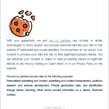
With your agreement, we and
our 14 partners
use cookies or similar
technologies to store, access, and process personal data like your visit on this
website, IP addresses and cookie identifiers. Some partners do not ask for your
consent to process your data and rely on their legitimate business interest. You
GRAN CANARIA
can withdraw your consent or object to data processing based on legitimate
Mikel Bermejo.
interest at any time by clicking on “Learn More” or in our Privacy Policy on this
Tiquismiquis
website.
We and our partners process data for the following purposes:
Imagen
Personalised advertising and content, advertising and content measurement, audience
Listado
research and services development
, Precise geolocation data, and identification
through device scanning
, Store and/or access information on a device
, Technical
cookies
Learn More →