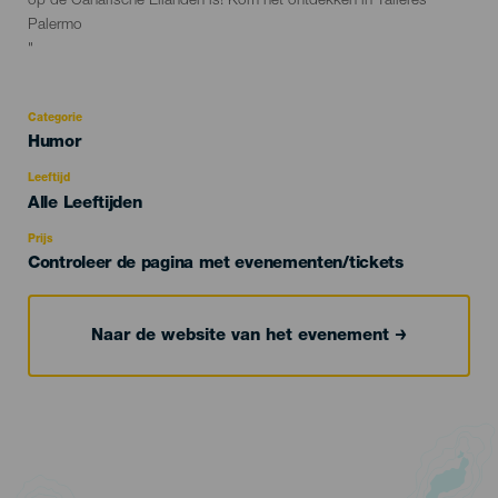
op de Canarische Eilanden is! Kom het ontdekken in Talleres
Palermo
"
Categorie
Categoría
Humor
del
evento
Leeftijd
Edad
Alle Leeftijden
Recomendada
Prijs
Controleer de pagina met evenementen/tickets
Naar de website van het evenement