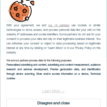
With your agreement, we and
our 14 partners
use cookies or similar
technologies to store, access, and process personal data like your visit on this
website, IP addresses and cookie identifiers. Some partners do not ask for your
consent to process your data and rely on their legitimate business interest. You
GRAN CANARIA
can withdraw your consent or object to data processing based on legitimate
Meisje schrikt tijdens
interest at any time by clicking on “Learn More” or in our Privacy Policy on this
concert
website.
We and our partners process data for the following purposes:
Imagen
Personalised advertising and content, advertising and content measurement, audience
Listado
research and services development
, Precise geolocation data, and identification
through device scanning
, Store and/or access information on a device
, Technical
cookies
Learn More →
Disagree and close