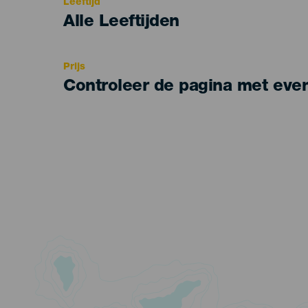
Leeftijd
Edad
Alle Leeftijden
Recomendada
Prijs
Controleer de pagina met eve