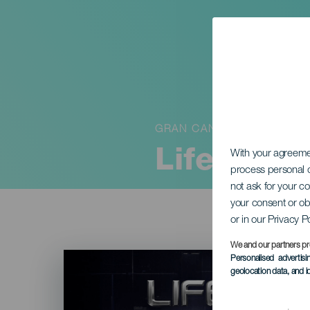
GRAN CANARIA
Life
With your agreem
process personal d
not ask for your c
your consent or ob
or in our Privacy P
We and our partners pr
Imagen
Personalised advertis
Listado
geolocation data, and i