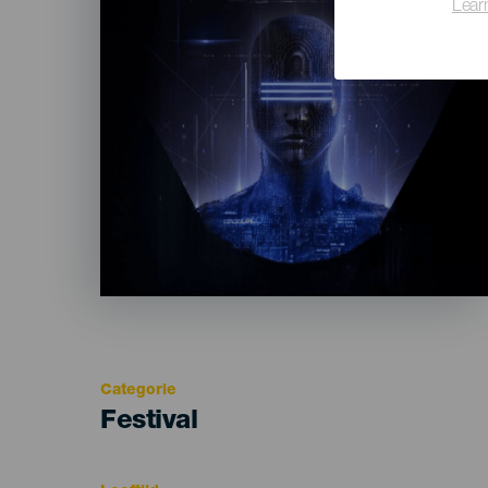
Lear
Categorie
Categoría
Festival
del
evento