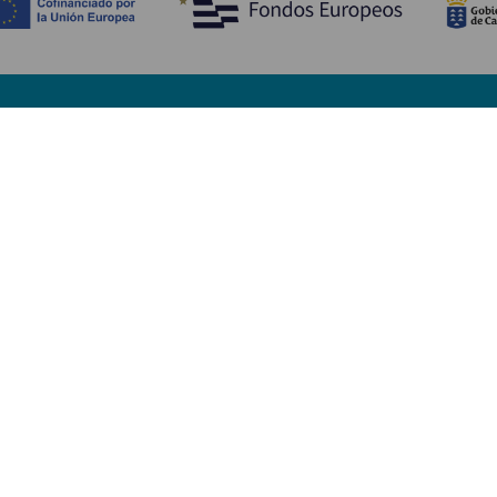
Ontdek
P
Huwelijken
Kust en strand
A
Cruises
Cultuur
Be
Gastronomie
Actief toerisme
Sl
Alle artikelen
Di