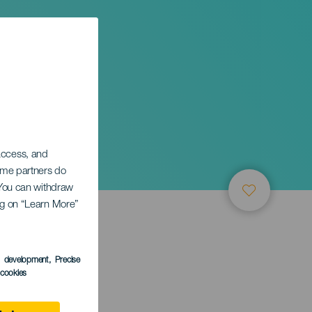
 access, and
Some partners do
. You can withdraw
ing on “Learn More”
LEDEN
s development
, Precise
l cookies
 Canaria