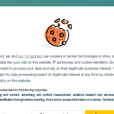
ent, we and
our 14 partners
use cookies or similar technologies to store,
ata like your visit on this website, IP addresses and cookie identifiers. 
onsent to process your data and rely on their legitimate business interest
ject to data processing based on legitimate interest at any time by click
olicy on this website.
ocess data for the following purposes:
EVENEMENT UIT HET VER
ing and content, advertising and content measurement, audience research and service
dentification through device scanning
, Store and/or access information on a device
, Technica
07 December 2025
Localidad
Las Palmas de Gran