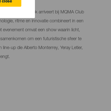
 close
lektronische muziek arriveert bij MQMA Club
nologie, ritme en innovatie combineert in een
t evenement omvat een show waarin licht,
samenkomen om een futuristische sfeer te
 line-up die Alberto Monterrey, Yeray Letier,
engt.