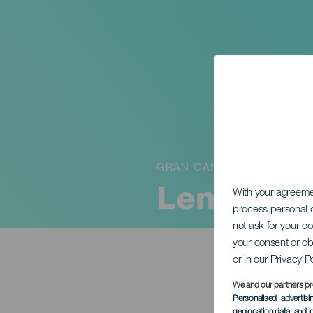
GRAN CANARIA
Lente Zu
With your agreem
process personal d
not ask for your c
your consent or ob
or in our Privacy P
We and our partners pr
Personalised advertis
geolocation data, and i