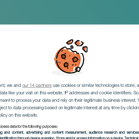
id Ambachtenbeurs
ent, we and
our 14 partners
use cookies or similar technologies to store,
ata like your visit on this website, IP addresses and cookie identifiers. 
onsent to process your data and rely on their legitimate business interest
ject to data processing based on legitimate interest at any time by click
olicy on this website.
ocess data for the following purposes:
EVENEMENT UIT HET VER
ing and content, advertising and content measurement, audience research and service
dentification through device scanning
, Store and/or access information on a device
, Technica