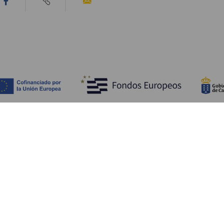
Ontdek
P
Huwelijken
Kust en strand
A
Cruises
Cultuur
Be