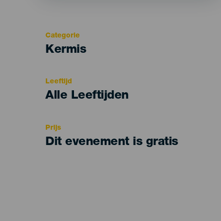
Categorie
Categoría
Kermis
del
evento
Leeftijd
Edad
Alle Leeftijden
Recomendada
Prijs
Dit evenement is gratis