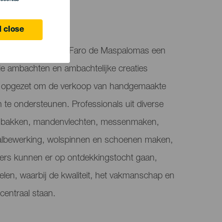
 close
tsbeurs brengt in Faro de Maspalomas een
ele ambachten en ambachtelijke creaties
 opgezet om de verkoop van handgemaakte
te ondersteunen. Professionals uit diverse
enbakken, mandenvlechten, messenmaken,
aalbewerking, wolspinnen en schoenen maken,
rs kunnen er op ontdekkingstocht gaan,
len, waarbij de kwaliteit, het vakmanschap en
 centraal staan.