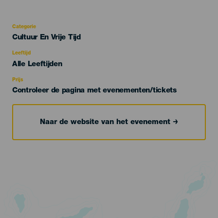
Categorie
Categoría
Cultuur En Vrije Tijd
del
evento
Leeftijd
Edad
Alle Leeftijden
Recomendada
Prijs
Controleer de pagina met evenementen/tickets
Naar de website van het evenement