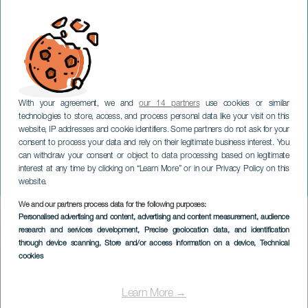
With your agreement, we and
our 14 partners
use cookies or similar
technologies to store, access, and process personal data like your visit on this
website, IP addresses and cookie identifiers. Some partners do not ask for your
consent to process your data and rely on their legitimate business interest. You
can withdraw your consent or object to data processing based on legitimate
GRAN CANARIA
interest at any time by clicking on “Learn More” or in our Privacy Policy on this
Las playas vacías
website.
We and our partners process data for the following purposes:
Imagen
Personalised advertising and content, advertising and content measurement, audience
Listado
research and services development
, Precise geolocation data, and identification
through device scanning
, Store and/or access information on a device
, Technical
cookies
Learn More →