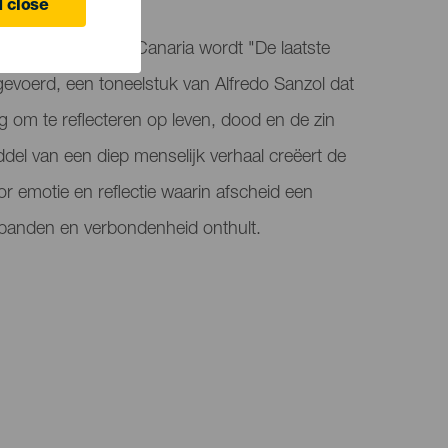
 close
s Palmas de Gran Canaria wordt "De laatste
evoerd, een toneelstuk van Alfredo Sanzol dat
ng om te reflecteren op leven, dood en de zin
del van een diep menselijk verhaal creëert de
or emotie en reflectie waarin afscheid een
e banden en verbondenheid onthult.