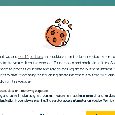
 noche con mi herm
ent, we and
our 14 partners
use cookies or similar technologies to store,
ata like your visit on this website, IP addresses and cookie identifiers. 
onsent to process your data and rely on their legitimate business interest
ject to data processing based on legitimate interest at any time by click
olicy on this website.
ocess data for the following purposes:
EVENEMENT UIT HET VER
ing and content, advertising and content measurement, audience research and service
dentification through device scanning
, Store and/or access information on a device
, Technica
16 to 17 mei
Localidad
Las Palmas de Gran