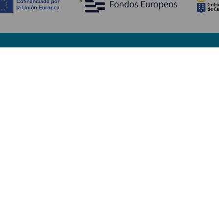
Ontdek
P
Huwelijken
Kust en strand
A
Cruises
Cultuur
Be
Gastronomie
Actief toerisme
Sl
Alle artikelen
Di