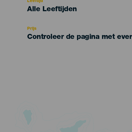
Leeftijd
Edad
Alle Leeftijden
Recomendada
Prijs
Controleer de pagina met eve