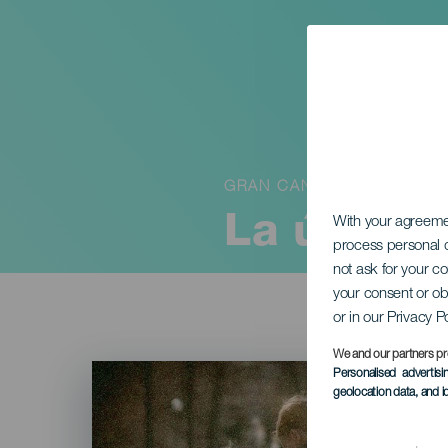
GRAN CANARIA
La última
With your agreem
process personal d
not ask for your c
your consent or ob
or in our Privacy P
We and our partners pr
Imagen
Personalised advertis
Listado
geolocation data, and i