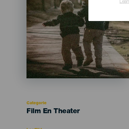
Lear
Categorie
Categoría
Film En Theater
del
evento