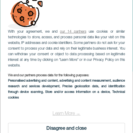
With your agreement, we and
our 14 partners
use cookies or similar
technologies to store, access, and process personal data like your visit on this
website, IP addresses and cookie identifiers. Some partners do not ask for your
consent to process your data and rely on their legitimate business interest. You
GRAN CANARIA
can withdraw your consent or object to data processing based on legitimate
Kerstprogramma van
interest at any time by clicking on “Learn More” or in our Privacy Policy on this
Santa Brigida
website.
We and our partners process data for the following purposes:
Imagen
Personalised advertising and content, advertising and content measurement, audience
Listado
research and services development
, Precise geolocation data, and identification
through device scanning
, Store and/or access information on a device
, Technical
cookies
Learn More →
Disagree and close