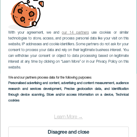
With your agreement, we and
our 14 partners
use cookies or similar
technologies to store, access, and process personal data like your visit on this
website, IP addresses and cookie identifiers. Some partners do not ask for your
consent to process your data and rely on their legitimate business interest. You
GRAN CANARIA
can withdraw your consent or object to data processing based on legitimate
Internationale bijeenkomst
interest at any time by clicking on “Learn More” or in our Privacy Policy on this
van versadores
website.
We and our partners process data for the following purposes:
Imagen
Personalised advertising and content, advertising and content measurement, audience
Listado
research and services development
, Precise geolocation data, and identification
through device scanning
, Store and/or access information on a device
, Technical
cookies
Learn More →
Disagree and close