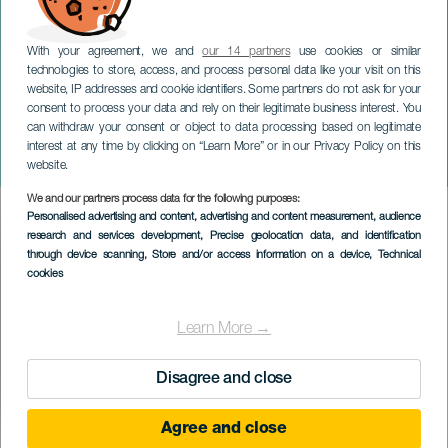
With your agreement, we and
our 14 partners
use cookies or similar
technologies to store, access, and process personal data like your visit on this
website, IP addresses and cookie identifiers. Some partners do not ask for your
consent to process your data and rely on their legitimate business interest. You
GRAN CANARIA
can withdraw your consent or object to data processing based on legitimate
Himar Armas: Volwassene
interest at any time by clicking on “Learn More” or in our Privacy Policy on this
in opleiding
website.
We and our partners process data for the following purposes:
Imagen
Personalised advertising and content, advertising and content measurement, audience
Listado
research and services development
, Precise geolocation data, and identification
through device scanning
, Store and/or access information on a device
, Technical
cookies
Learn More →
Disagree and close
Agree and close
EVENEMENT UIT HET VERLEDEN