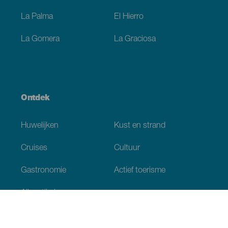
La Palma
El Hierro
La Gomera
La Graciosa
Ontdek
Huwelijken
Kust en strand
Cruises
Cultuur
Gastronomie
Actief toerisme
Alle artikelen