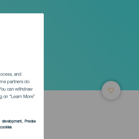
 access, and
Some partners do
. You can withdraw
ing on “Learn More”
LEDEN
s development
, Precise
l cookies