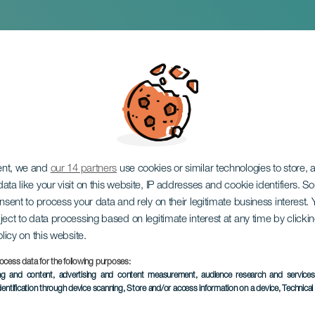
huisje
ent, we and
our 14 partners
use cookies or similar technologies to store,
ata like your visit on this website, IP addresses and cookie identifiers. 
onsent to process your data and rely on their legitimate business interest
ject to data processing based on legitimate interest at any time by click
olicy on this website.
ocess data for the following purposes:
EVENEMENT UIT HET VER
ing and content, advertising and content measurement, audience research and service
dentification through device scanning
, Store and/or access information on a device
, Technica
18 to 22 December