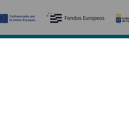
Ontdek
P
Huwelijken
Kust en strand
A
Cruises
Cultuur
Be
Gastronomie
Actief toerisme
Sl
Alle artikelen
Di