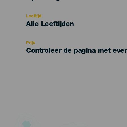
del
evento
Leeftijd
Edad
Alle Leeftijden
Recomendada
Prijs
Controleer de pagina met eve