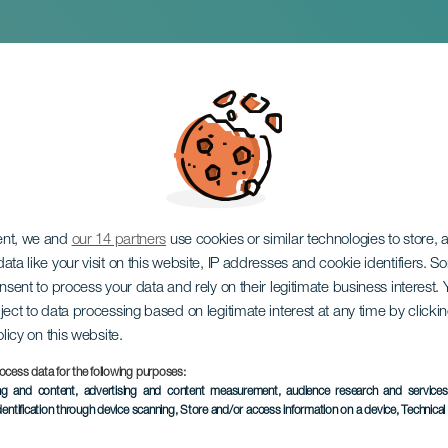
skerstprogramma
ent, we and
our 14 partners
use cookies or similar technologies to store,
ata like your visit on this website, IP addresses and cookie identifiers. 
onsent to process your data and rely on their legitimate business interest
ject to data processing based on legitimate interest at any time by click
olicy on this website.
ocess data for the following purposes:
EVENEMENT UIT HET VER
ing and content, advertising and content measurement, audience research and service
dentification through device scanning
, Store and/or access information on a device
, Technica
4 December 2025 to