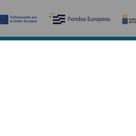
Ontdek
P
Huwelijken
Kust en strand
A
Cruises
Cultuur
Be
Gastronomie
Actief toerisme
Sl
Alle artikelen
Di