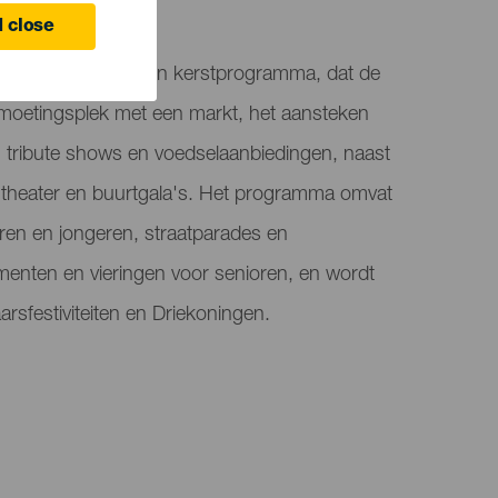
olás
 close
ás ontvouwt zich een kerstprogramma, dat de
tmoetingsplek met een markt, het aansteken
n, tribute shows en voedselaanbiedingen, naast
 theater en buurtgala's. Het programma omvat
deren en jongeren, straatparades en
menten en vieringen voor senioren, en wordt
rsfestiviteiten en Driekoningen.