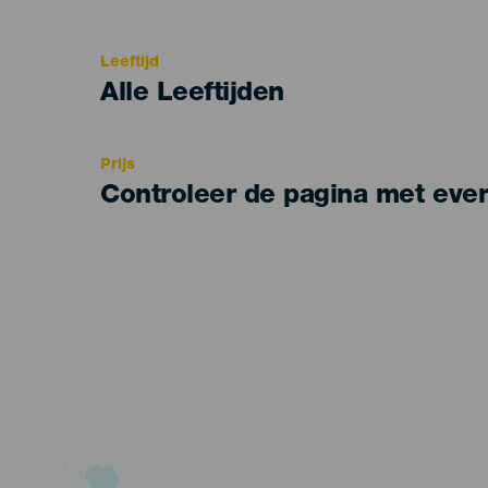
del
evento
Leeftijd
Edad
Alle Leeftijden
Recomendada
Prijs
Controleer de pagina met eve