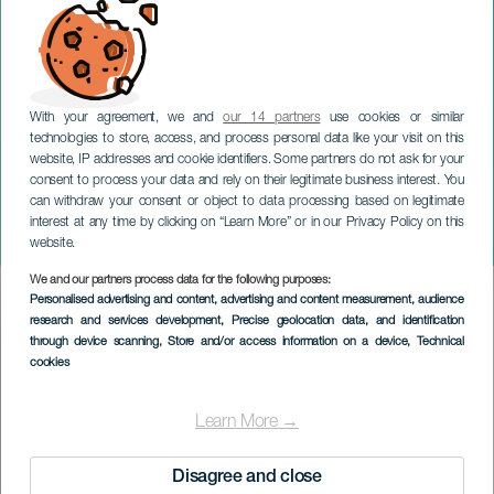
With your agreement, we and
our 14 partners
use cookies or similar
technologies to store, access, and process personal data like your visit on this
website, IP addresses and cookie identifiers. Some partners do not ask for your
consent to process your data and rely on their legitimate business interest. You
can withdraw your consent or object to data processing based on legitimate
GRAN CANARIA
interest at any time by clicking on “Learn More” or in our Privacy Policy on this
Gran Canaria Sax Festival
website.
We and our partners process data for the following purposes:
Imagen
Personalised advertising and content, advertising and content measurement, audience
Listado
research and services development
, Precise geolocation data, and identification
through device scanning
, Store and/or access information on a device
, Technical
cookies
Learn More →
Disagree and close